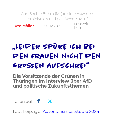
Ann-Sophie Bohm (Mi.) im Interview über
Feminismus und politische Zukunft.
Lesezeit:
5
Ute Möller
06.12.2024
Min.
„Leider spüre ich bei
den Frauen nicht den
großen Aufschrei“
Die Vorsitzende der Grünen in
Thüringen im Interview über AfD
und politische Zukunftsthemen
Teilen auf:
Laut Leipziger
Autoritarismus Studie 2024