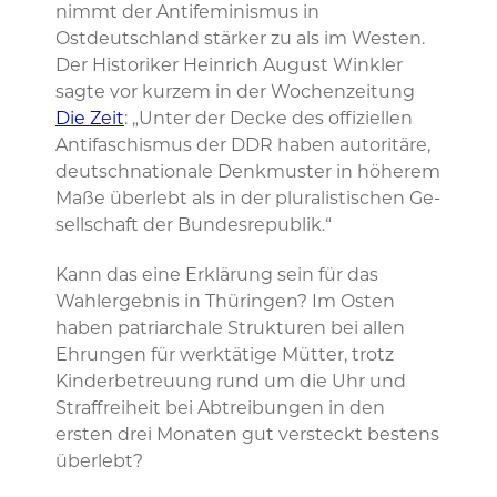
nimmt der Antifeminismus in
Ostdeutschland stärker zu als im Westen.
Der Historiker Heinrich August Winkler
sagte vor kurzem in der Wochenzeitung
Die Zeit
: „Un­ter der De­cke des of­fi­zi­el­len
An­ti­fa­schis­mus der DDR ha­ben au­to­ri­tä­re,
deutsch­na­tio­na­le Denk­mus­ter in hö­he­rem
Ma­ße über­lebt als in der plu­ra­lis­ti­schen Ge­
sell­schaft der Bun­des­re­pu­blik.“
Kann das eine Erklärung sein für das
Wahlergebnis in Thüringen? Im Osten
haben patriarchale Strukturen bei allen
Ehrungen für werktätige Mütter, trotz
Kinderbetreuung rund um die Uhr und
Straffreiheit bei Abtreibungen in den
ersten drei Monaten gut versteckt bestens
überlebt?