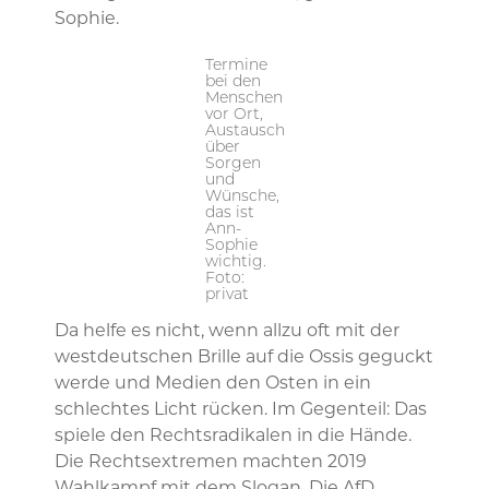
Sophie.
Termine
bei den
Menschen
vor Ort,
Austausch
über
Sorgen
und
Wünsche,
das ist
Ann-
Sophie
wichtig.
Foto:
privat
Da helfe es nicht, wenn allzu oft mit der
westdeutschen Brille auf die Ossis geguckt
werde und Medien den Osten in ein
schlechtes Licht rücken. Im Gegenteil: Das
spiele den Rechtsradikalen in die Hände.
Die Rechtsextremen machten 2019
Wahlkampf mit dem Slogan ,Die AfD