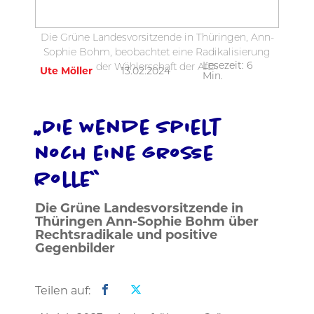
Die Grüne Landesvorsitzende in Thüringen, Ann-
Sophie Bohm, beobachtet eine Radikalisierung
Lesezeit:
6
der Wählerschaft der AfD.
Ute Möller
13.02.2024
Min.
„Die Wende spielt
noch eine große
Rolle“
Die Grüne Landesvorsitzende in
Thüringen Ann-Sophie Bohm über
Rechtsradikale und positive
Gegenbilder
Teilen auf: