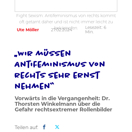
Fight Sexism: Antifeminismus von rechts kommt
oft getarnt daher und ist nicht immer leicht zu
Lesezeit:
6
bekämpfen.
Ute Möller
27.02.2024
Min.
„Wir müssen
Antifeminismus von
rechts sehr ernst
nehmen“
Vorwärts in die Vergangenheit: Dr.
Thorsten Winkelmann über die
Gefahr rechtsextremer Rollenbilder
Teilen auf: