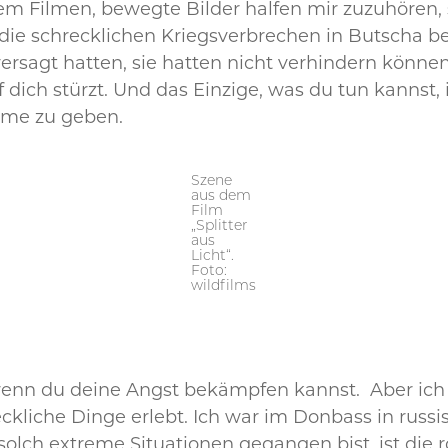
 dem Filmen, bewegte Bilder halfen mir zuzuhöre
die schrecklichen Kriegsverbrechen in Butscha b
versagt hatten, sie hatten nicht verhindern können
uf dich stürzt. Und das Einzige, was du tun kannst,
me zu geben.
Szene
aus dem
Film
„Splitter
aus
Licht“.
Foto:
wildfilms
, wenn du deine Angst bekämpfen kannst. Aber ic
reckliche Dinge erlebt. Ich war im Donbass in rus
solch extreme Situationen gegangen bist, ist die 