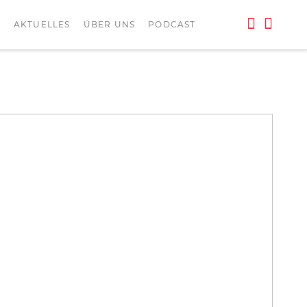
L
AKTUELLES
ÜBER UNS
PODCAST
Foto: Alisa Kovalenko