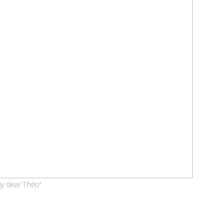
My dear Théo"