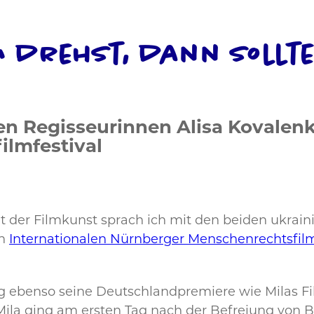
m drehst, dann sollte
en Regisseurinnen Alisa Kovalen
lmfestival
ht der Filmkunst sprach ich mit den beiden ukrai
en
Internationalen Nürnberger Menschenrechtsfilm
g ebenso seine Deutschlandpremiere wie Milas Film
. Mila ging am ersten Tag nach der Befreiung von B