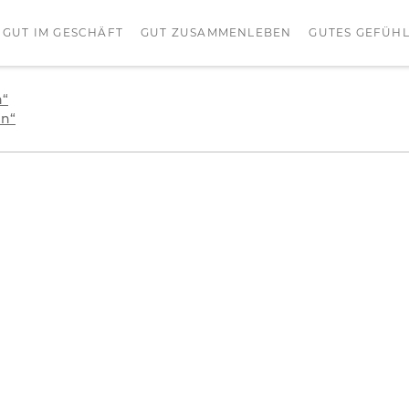
GUT IM GESCHÄFT
GUT ZUSAMMENLEBEN
GUTES GEFÜH
n“
en“