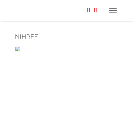
NIHRFF
Foto: Alisa Kovalenko