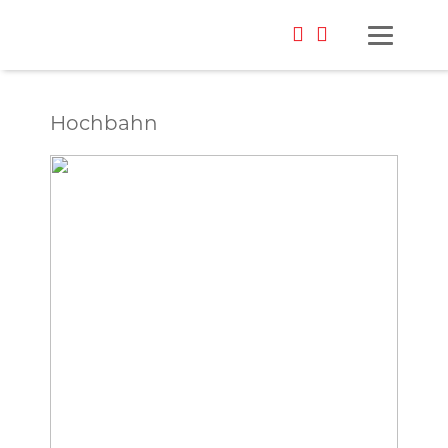
Hochbahn
Foto: Anatol Rurac/ Unsplash