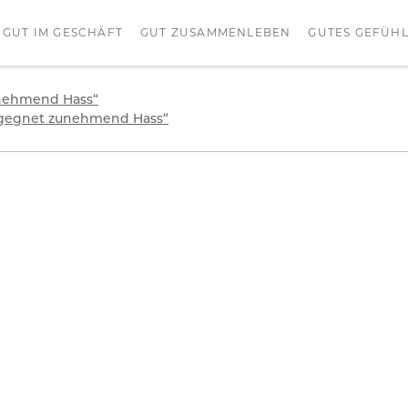
GUT IM GESCHÄFT
GUT ZUSAMMENLEBEN
GUTES GEFÜH
unehmend Hass“
egegnet zunehmend Hass“