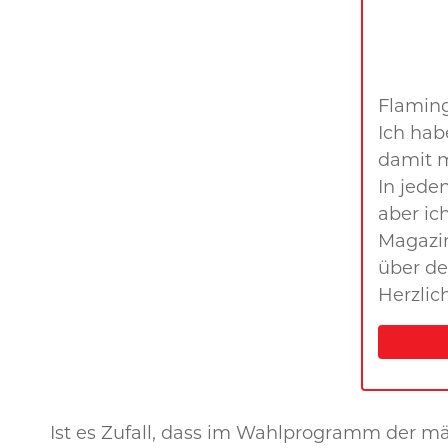
Flaming
Ich hab
damit m
In jede
aber ic
Magazin
über de
Herzlic
Ist es Zufall, dass im Wahlprogramm der m