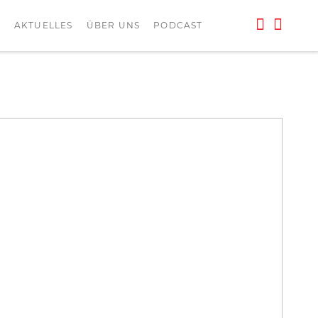
L
AKTUELLES
ÜBER UNS
PODCAST
Foto: Büro Dorothee Bär