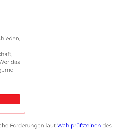
chieden,
haft,
 Wer das
gerne
sche Forderungen laut
Wahlprüfsteinen
des