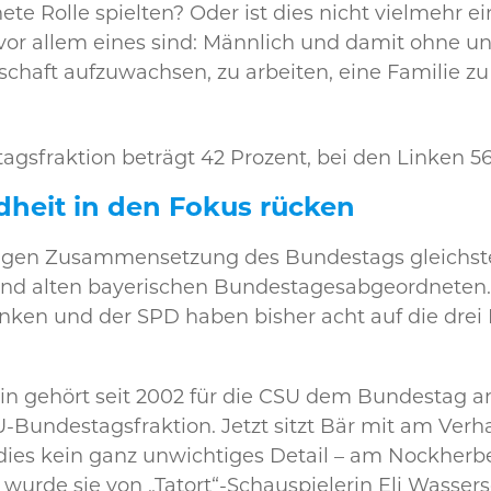
e Rolle spielten? Oder ist dies nicht vielmehr ei
vor allem eines sind: Männlich und damit ohne u
ellschaft aufzuwachsen, zu arbeiten, eine Familie 
gsfraktion beträgt 42 Prozent, bei den Linken 5
dheit in den Fokus rücken
rittigen Zusammensetzung des Bundestags gleichst
und alten bayerischen Bundestagesabgeordneten
inken und der SPD haben bisher acht auf die drei
kin gehört seit 2002 für die CSU dem Bundestag an.
-Bundestagsfraktion. Jetzt sitzt Bär mit am Ver
ies kein ganz unwichtiges Detail – am Nockherber
 wurde sie von „Tatort“-Schauspielerin Eli Wassers