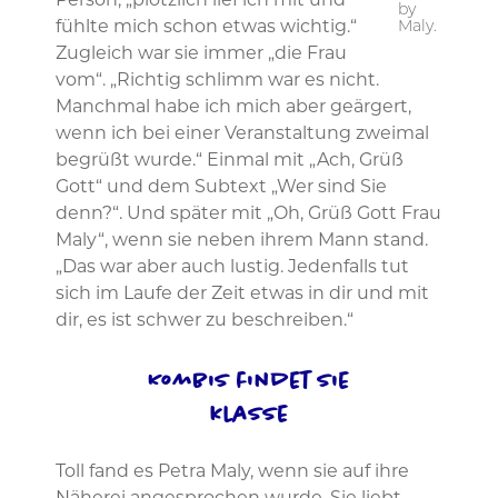
Person, „plötzlich lief ich mit und
by
fühlte mich schon etwas wichtig.“
Maly.
Zugleich war sie immer „die Frau
vom“. „Richtig schlimm war es nicht.
Manchmal habe ich mich aber geärgert,
wenn ich bei einer Veranstaltung zweimal
begrüßt wurde.“ Einmal mit „Ach, Grüß
Gott“ und dem Subtext „Wer sind Sie
denn?“. Und später mit „Oh, Grüß Gott Frau
Maly“, wenn sie neben ihrem Mann stand.
„Das war aber auch lustig. Jedenfalls tut
sich im Laufe der Zeit etwas in dir und mit
dir, es ist schwer zu beschreiben.“
Kombis findet sie
klasse
Toll fand es Petra Maly, wenn sie auf ihre