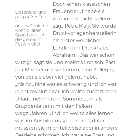
Doch einen klassischen
Frauenberuf habe sie
Dosenbier und
pappsüßer Tee
zumindest nicht gelernt,
–
ungewöhnliche
sagt Petra Maly. Sie wurde
Kombi, aber
Druckvorlagenherstellerin,
Spaß hat auch
die gemacht:
als erster weiblicher
Foto: Möller
Lehrling im Druckhaus
Abraham. „Das war schon
witzig“, sagt sie und meint’s ironisch. Fast
nur Männer um sie herum, eine Kollegin,
von der sie aber viel gelernt habe.
„Als Azubine war es schwierig und ich war
leicht revolutionär. Ich wollte zusätzlichen
Urlaub nehmen im Sommer, um als
Gruppenleiterin mit den Falken
wegzufahren. Und ich wollte alles lernen,
was im Ausbildungsplan stand, dafür
mussten sie mich teilweise aber in andere
Betriebe schicken. Ich war eine Frau und