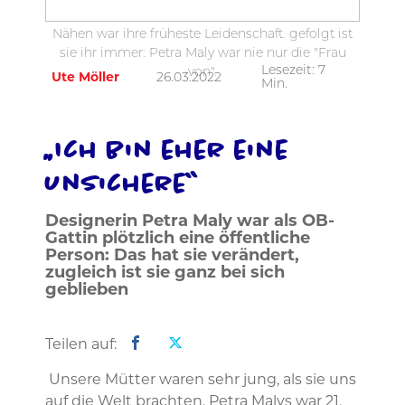
Nähen war ihre früheste Leidenschaft. gefolgt ist
sie ihr immer: Petra Maly war nie nur die "Frau
Lesezeit:
7
von".
Ute Möller
26.03.2022
Min.
„Ich bin eher eine
Unsichere“
Designerin Petra Maly war als OB-
Gattin plötzlich eine öffentliche
Person: Das hat sie verändert,
zugleich ist sie ganz bei sich
geblieben
Teilen auf:
Unsere Mütter waren sehr jung, als sie uns
auf die Welt brachten. Petra Malys war 21,