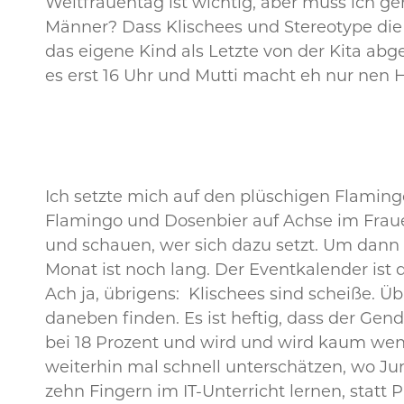
Weltfrauentag ist wichtig, aber muss ich 
Männer? Dass Klischees und Stereotype die
das eigene Kind als Letzte von der Kita abge
es erst 16 Uhr und Mutti macht eh nur nen 
Ich setzte mich auf den plüschigen Flaming
Flamingo und Dosenbier auf Achse im Frau
und schauen, wer sich dazu setzt. Um dann 
Monat ist noch lang. Der Eventkalender ist 
Ach ja, übrigens: Klischees sind scheiße. Üb
daneben finden. Es ist heftig, dass der Gen
bei 18 Prozent und wird und wird kaum wenig
weiterhin mal schnell unterschätzen, wo Ju
zehn Fingern im IT-Unterricht lernen, statt