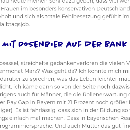
genau heute meinen Senf dazu geben, dass viel we
 Frauen im besonders konservativen Deutschland 
holt und sich als totale Fehlbesetzung gefühlt im 
Halbtagsjob.
Mit Dosenbier auf der Bank
osessel, streichelte gedankenverloren die vielen 
enmonat März? Was geht da? Ich könnte mich mit
darüber zu sprechen, was das Leben leichter mach
dicht, ich käme dann so von der Seite noch dazwi
rigens auch für Männer, die die Rollenerwartung d
der Pay Gap in Bayern mit 21 Prozent noch größer i
er). Es ist fahrlässig, dass sich in der Bildung 
ngs einfach mal machen. Dass in bayerischen Rea
 Programmiersprache. Und auch Mütter das gut finde