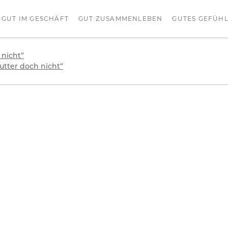
GUT IM GESCHÄFT
GUT ZUSAMMENLEBEN
GUTES GEFÜH
 nicht“
utter doch nicht“