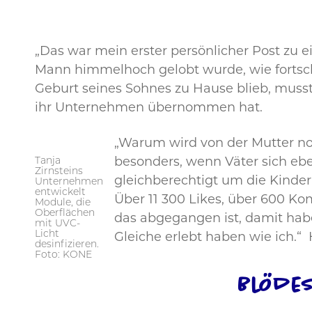
„Das war mein erster persönlicher Post zu e
Mann himmelhoch gelobt wurde, wie fortschri
Geburt seines Sohnes zu Hause blieb, musst
ihr Unternehmen übernommen hat.
„Warum wird von der Mutter n
Tanja
besonders, wenn Väter sich eb
Zirnsteins
gleichberechtigt um die Kinder
Unternehmen
entwickelt
Über 11 300 Likes, über 600 Kom
Module, die
Oberflächen
das abgegangen ist, damit habe i
mit UVC-
Licht
Gleiche erlebt haben wie ich.“
desinfizieren.
Foto: KONE
Blödes