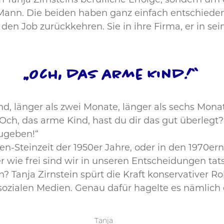
Tanja Zirnsteins berufliche Erfolge, sondern um
n Mann. Die beiden haben ganz einfach entschieden
n Job zurückkehren. Sie in ihre Firma, er in sei
„Och, das arme Kind!“
, länger als zwei Monate, länger als sechs Monate 
ch, das arme Kind, hast du dir das gut überlegt?
ugeben!“
uen-Steinzeit der 1950er Jahre, oder in den 1970e
er wie frei sind wir in unseren Entscheidungen tat
n? Tanja Zirnstein spürt die Kraft konservativer 
zialen Medien. Genau dafür hagelte es nämlich 
Tanja